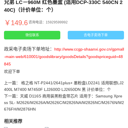
兄弟 LC－960M 红色墨盒 (适用DCP-330C 540CN 2
40C)（计价单位：个）
￥149.6
咨询电话：15929599992
微信联系
去电子卖场下单
政采电子卖场下单地址：
http://www.ccgp-shaanxi.gov.cn/gpmall
-main-web/610001/goodslibrary/goodsDetails?goodspriceguid=48
845
欢迎下单
上一篇：
格之格 NT-P2441/2641plus+ 墨粉盒LD2241 适用联想LJ2
400L M7400 M7450F LJ2600D LJ2650DN 黑 计价单位：个
下一篇：
天威 D116S 商用装黑粉盒带芯片 适用于：Samsung Xpre
ss SL- M2626/M2626A/M2626C/M2826NA/M2826NC/M2676N/M2
676FH/M2876HN
相关推荐