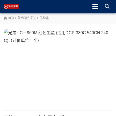
首页
>
陕西领先宏途
>
墨粉盒